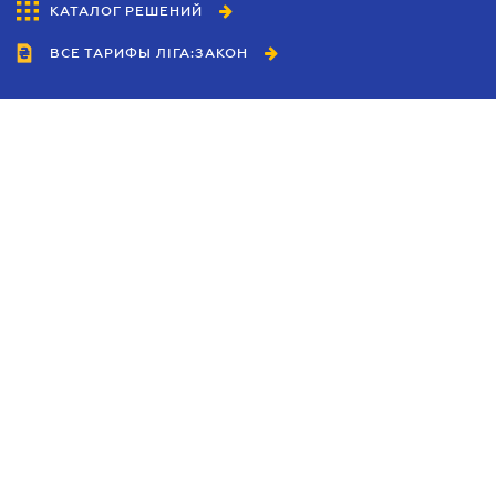
КАТАЛОГ РЕШЕНИЙ
ВСЕ ТАРИФЫ ЛІГА:ЗАКОН
Сотрудничество
Агенты
Дилеры
Политика
конфиденциальности
Условия использования
сайта
Реклама
Блог
Новости компании
Руководства
Каталоги компаний