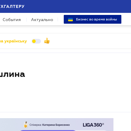
УХГАЛТЕРУ
События
Актуально
Бизнес во время войны
а українську
шлина