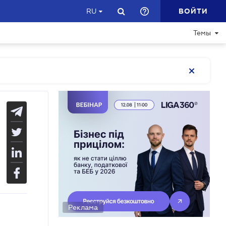
ВОЙТИ
RU
Темы
Реклама