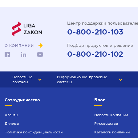
Центр поддержки пользователе
0-800-210-103
Подбор продуктов и решений
О КОМПАНИИ
0-800-210-102
Новостные
Информационно-правовые
порталы
системы
ЮРЛИГА
Право Украины
Сотрудничество
Блог
БИЗНЕС
ГРАНД
БУХГАЛТЕР.ua
ПРАЙМ
Агенты
Новости компании
Дилеры
Руководства
БУХГАЛТЕР ПРОФ
Политика конфиденциальности
Каталоги компаний
ЮРИСТ ПРОФ