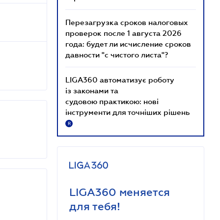
Перезагрузка сроков налоговых
проверок после 1 августа 2026
года: будет ли исчисление сроков
давности "с чистого листа"?
LIGA360 автоматизує роботу
із законами та
судовою практикою: нові
інструменти для точніших рішень
R
LIGA360 меняется
для тебя!