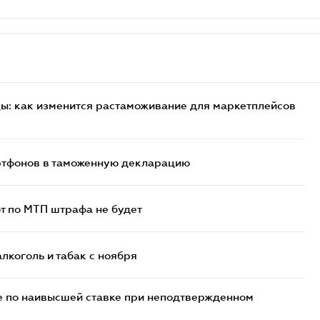
цы: как изменится растаможивание для маркетплейсов
артфонов в таможенную декларацию
т по МТП штрафа не будет
алкоголь и табак с ноября
е по наивысшей ставке при неподтвержденном