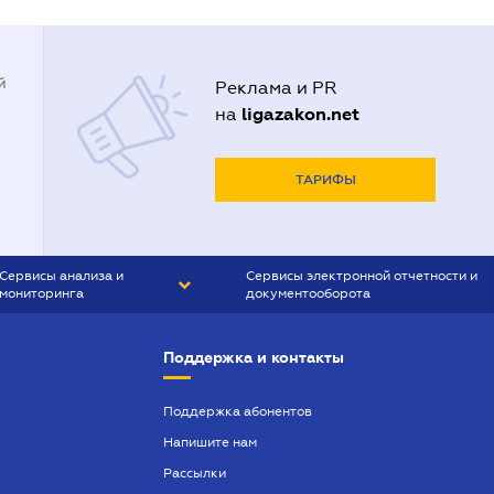
й
Реклама и PR
ligazakon.net
на
ТАРИФЫ
Сервисы анализа и
Сервисы электронной отчетности и
мониторинга
документооборота
CONTR AGENT
Liga:REPORT
Поддержка и контакты
SMS-МАЯК
VERDICTUM
Поддержка абонентов
Напишите нам
SEMANTRUM
Рассылки
SMS-МАЯК ИПОТЕКА