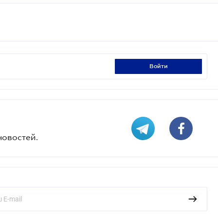
войти
новостей.