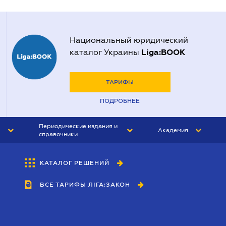
Национальный юридический
Liga:BOOK
каталог Украины
ТАРИФЫ
ПОДРОБНЕЕ
Периодические издания и
Академия
справочники
ЮРИСТ&ЗАКОН
АКАДЕМИЯ ЛІГА:ЗАКОН
КАТАЛОГ РЕШЕНИЙ
БУХГАЛТЕР&ЗАКОН
ВСЕ ТАРИФЫ ЛІГА:ЗАКОН
ВЕСТНИК МСФО
ИНТЕРБУХ
ЛИЧНЫЙ ЭКСПЕРТ