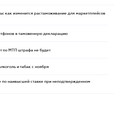
цы: как изменится растаможивание для маркетплейсов
артфонов в таможенную декларацию
т по МТП штрафа не будет
алкоголь и табак с ноября
е по наивысшей ставке при неподтвержденном