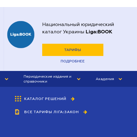
Национальный юридический
Liga:BOOK
каталог Украины
ТАРИФЫ
ПОДРОБНЕЕ
Периодические издания и
Академия
справочники
ЮРИСТ&ЗАКОН
АКАДЕМИЯ ЛІГА:ЗАКОН
КАТАЛОГ РЕШЕНИЙ
БУХГАЛТЕР&ЗАКОН
ВСЕ ТАРИФЫ ЛІГА:ЗАКОН
ВЕСТНИК МСФО
ИНТЕРБУХ
ЛИЧНЫЙ ЭКСПЕРТ