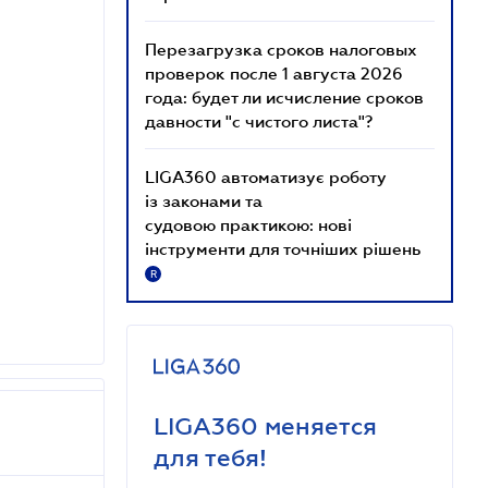
Перезагрузка сроков налоговых
проверок после 1 августа 2026
года: будет ли исчисление сроков
давности "с чистого листа"?
LIGA360 автоматизує роботу
із законами та
судовою практикою: нові
інструменти для точніших рішень
R
LIGA360 меняется
для тебя!