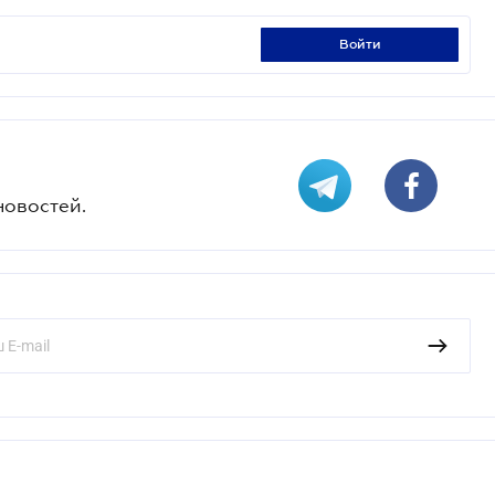
войти
новостей.