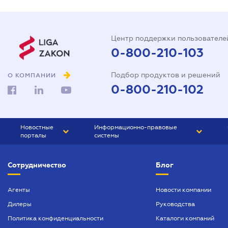
Центр поддержки пользователе
0-800-210-103
Подбор продуктов и решений
О КОМПАНИИ
0-800-210-102
Новостные
Информационно-правовые
порталы
системы
ЮРЛИГА
Право Украины
Сотрудничество
Блог
БИЗНЕС
ГРАНД
БУХГАЛТЕР.ua
ПРАЙМ
Агенты
Новости компании
Дилеры
Руководства
БУХГАЛТЕР ПРОФ
Политика конфиденциальности
Каталоги компаний
ЮРИСТ ПРОФ