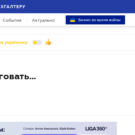
УХГАЛТЕРУ
События
Актуально
Бизнес во время войны
а українську
рговать…