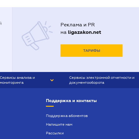
й
Реклама и PR
ligazakon.net
на
ТАРИФЫ
Сервисы анализа и
Сервисы электронной отчетности и
мониторинга
документооборота
CONTR AGENT
Liga:REPORT
Поддержка и контакты
SMS-МАЯК
VERDICTUM
Поддержка абонентов
Напишите нам
SEMANTRUM
Рассылки
SMS-МАЯК ИПОТЕКА