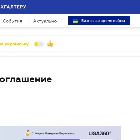
УХГАЛТЕРУ
События
Актуально
Бизнес во время войны
а українську
соглашение