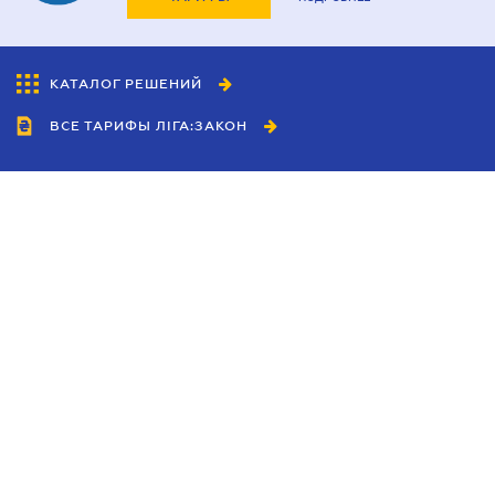
КАТАЛОГ РЕШЕНИЙ
ВСЕ ТАРИФЫ ЛІГА:ЗАКОН
Сотрудничество
Агенты
Дилеры
Политика
конфиденциальности
Условия использования
сайта
Реклама
Блог
Новости компании