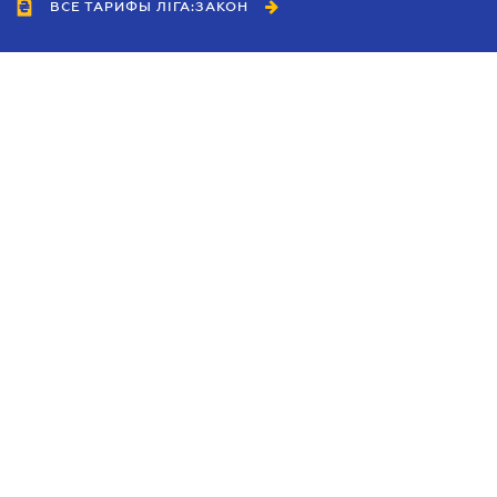
ВСЕ ТАРИФЫ ЛІГА:ЗАКОН
Сотрудничество
Агенты
Дилеры
Политика
конфиденциальности
Условия использования
сайта
Реклама
Блог
Новости компании
Руководства
Каталоги компаний
Темы в центре внимания