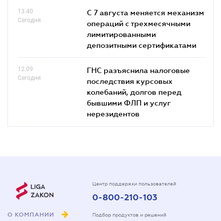
13.40
С 7 августа меняется механизм
Сегодня
операций с трехмесячными
лимитированными
депозитными сертификатами
12.09
ГНС разъяснила налоговые
Сегодня
последствия курсовых
колебаний, долгов перед
бывшими ФЛП и услуг
нерезидентов
Центр поддержки пользователей
0-800-210-103
О КОМПАНИИ
Подбор продуктов и решений