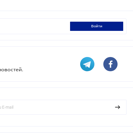
войти
новостей.