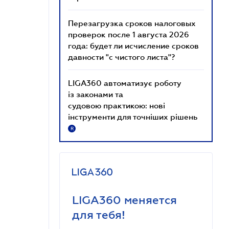
Перезагрузка сроков налоговых
проверок после 1 августа 2026
года: будет ли исчисление сроков
давности "с чистого листа"?
LIGA360 автоматизує роботу
із законами та
судовою практикою: нові
інструменти для точніших рішень
R
LIGA360 меняется
для тебя!