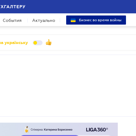
УХГАЛТЕРУ
События
Актуально
Бизнес во время войны
а українську