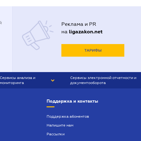
й
Реклама и PR
ligazakon.net
на
ТАРИФЫ
Сервисы анализа и
Сервисы электронной отчетности и
мониторинга
документооборота
CONTR AGENT
Liga:REPORT
Поддержка и контакты
SMS-МАЯК
VERDICTUM
Поддержка абонентов
Напишите нам
SEMANTRUM
Рассылки
SMS-МАЯК ИПОТЕКА