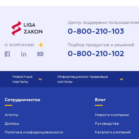
Центр поддержки пользователе
0-800-210-103
Подбор продуктов и решений
О КОМПАНИИ
0-800-210-102
Новостные
Информационно-правовые
порталы
системы
ЮРЛИГА
Право Украины
Сотрудничество
Блог
БИЗНЕС
ГРАНД
БУХГАЛТЕР.ua
ПРАЙМ
Агенты
Новости компании
Дилеры
Руководства
БУХГАЛТЕР ПРОФ
Политика конфиденциальности
Каталоги компаний
ЮРИСТ ПРОФ