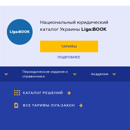
Национальный юридический
Liga:BOOK
каталог Украины
ТАРИФЫ
ПОДРОБНЕЕ
Периодические издания и
Академия
справочники
ЮРИСТ&ЗАКОН
АКАДЕМИЯ ЛІГА:ЗАКОН
КАТАЛОГ РЕШЕНИЙ
БУХГАЛТЕР&ЗАКОН
ВСЕ ТАРИФЫ ЛІГА:ЗАКОН
ВЕСТНИК МСФО
ИНТЕРБУХ
ЛИЧНЫЙ ЭКСПЕРТ