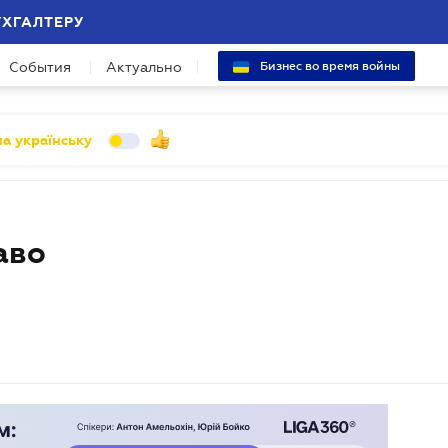
УХГАЛТЕРУ
События
Актуально
Бизнес во время войны
а українську
аво