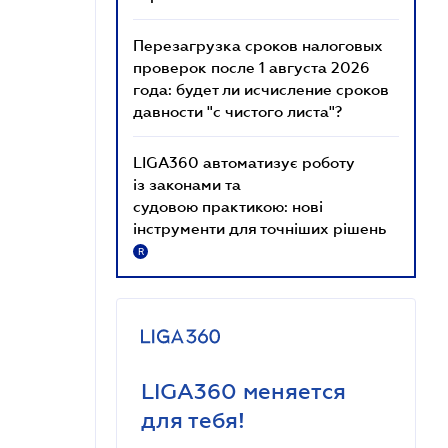
Перезагрузка сроков налоговых
проверок после 1 августа 2026
года: будет ли исчисление сроков
давности "с чистого листа"?
LIGA360 автоматизує роботу
із законами та
судовою практикою: нові
інструменти для точніших рішень
R
LIGA360 меняется
для тебя!