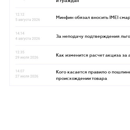
и граждан
12.12
Минфин обязал вносить IMEI см
5 августа 2026
14.14
За неподачу подтверждения льго
4 августа 2026
12.35
Как изменится расчет акциза за 
29 июля 2026
14.07
Кого касается правило о пошлин
27 июля 2026
происхождении товара