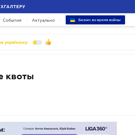
УХГАЛТЕРУ
События
Актуально
Бизнес во время войны
а українську
е квоты