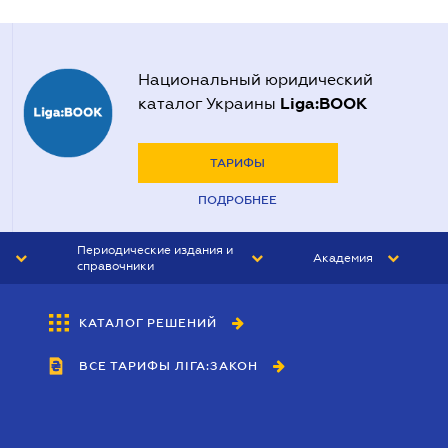
Национальный юридический
Liga:BOOK
каталог Украины
ТАРИФЫ
ПОДРОБНЕЕ
Периодические издания и
Академия
справочники
ЮРИСТ&ЗАКОН
АКАДЕМИЯ ЛІГА:ЗАКОН
КАТАЛОГ РЕШЕНИЙ
БУХГАЛТЕР&ЗАКОН
ВСЕ ТАРИФЫ ЛІГА:ЗАКОН
ВЕСТНИК МСФО
ИНТЕРБУХ
ЛИЧНЫЙ ЭКСПЕРТ