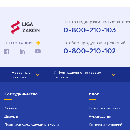
Центр поддержки пользователе
0-800-210-103
Подбор продуктов и решений
О КОМПАНИИ
0-800-210-102
Новостные
Информационно-правовые
порталы
системы
ЮРЛИГА
Право Украины
Сотрудничество
Блог
БИЗНЕС
ГРАНД
БУХГАЛТЕР.ua
ПРАЙМ
Агенты
Новости компании
Дилеры
Руководства
БУХГАЛТЕР ПРОФ
Политика конфиденциальности
Каталоги компаний
ЮРИСТ ПРОФ