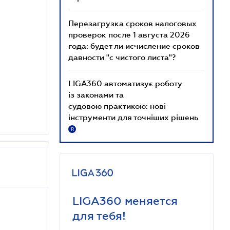
Перезагрузка сроков налоговых
проверок после 1 августа 2026
года: будет ли исчисление сроков
давности "с чистого листа"?
LIGA360 автоматизує роботу
із законами та
судовою практикою: нові
інструменти для точніших рішень
R
LIGA360 меняется
для тебя!