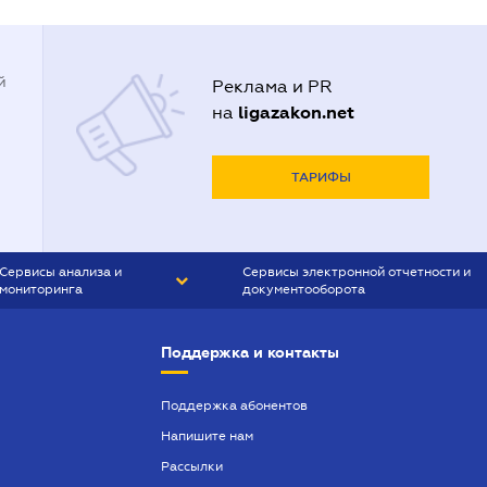
й
Реклама и PR
ligazakon.net
на
ТАРИФЫ
Сервисы анализа и
Сервисы электронной отчетности и
мониторинга
документооборота
CONTR AGENT
Liga:REPORT
Поддержка и контакты
SMS-МАЯК
VERDICTUM
Поддержка абонентов
Напишите нам
SEMANTRUM
Рассылки
SMS-МАЯК ИПОТЕКА