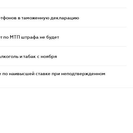
артфонов в таможенную декларацию
т по МТП штрафа не будет
алкоголь и табак с ноября
е по наивысшей ставке при неподтвержденном