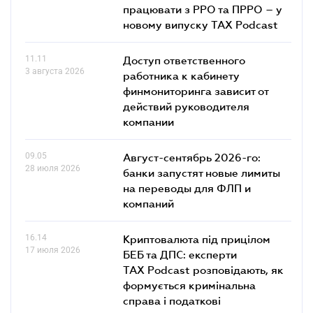
працювати з РРО та ПРРО – у
новому випуску TAX Podcast
11.11
Доступ ответственного
3 августа 2026
работника к кабинету
финмониторинга зависит от
действий руководителя
компании
09.05
Август-сентябрь 2026-го:
28 июля 2026
банки запустят новые лимиты
на переводы для ФЛП и
компаний
16.14
Криптовалюта під прицілом
17 июля 2026
БЕБ та ДПС: експерти
TAX Podcast розповідають, як
формується кримінальна
справа і податкові