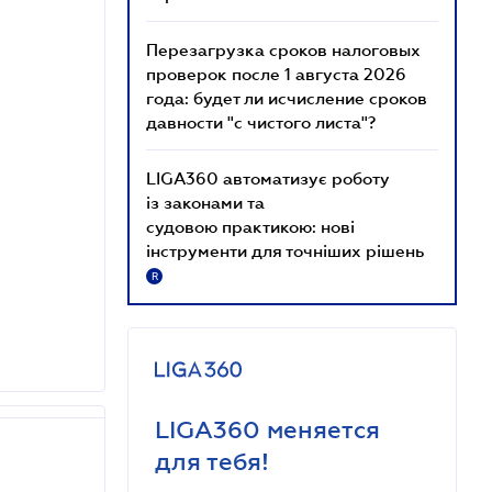
Перезагрузка сроков налоговых
проверок после 1 августа 2026
года: будет ли исчисление сроков
давности "с чистого листа"?
LIGA360 автоматизує роботу
із законами та
судовою практикою: нові
інструменти для точніших рішень
R
LIGA360 меняется
для тебя!