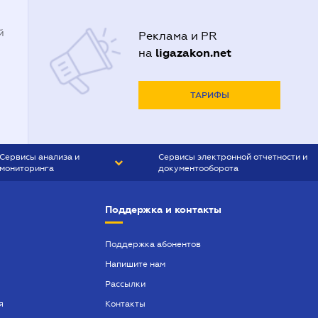
й
Реклама и PR
ligazakon.net
на
ТАРИФЫ
Сервисы анализа и
Сервисы электронной отчетности и
мониторинга
документооборота
CONTR AGENT
Liga:REPORT
Поддержка и контакты
SMS-МАЯК
VERDICTUM
Поддержка абонентов
Напишите нам
SEMANTRUM
Рассылки
SMS-МАЯК ИПОТЕКА
я
Контакты