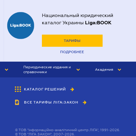
Национальный юридический
Liga:BOOK
каталог Украины
ТАРИФЫ
ПОДРОБНЕЕ
Периодические издания и
Академия
справочники
ЮРИСТ&ЗАКОН
АКАДЕМИЯ ЛІГА:ЗАКОН
КАТАЛОГ РЕШЕНИЙ
БУХГАЛТЕР&ЗАКОН
ВСЕ ТАРИФЫ ЛІГА:ЗАКОН
ВЕСТНИК МСФО
ИНТЕРБУХ
ЛИЧНЫЙ ЭКСПЕРТ
©
ТОВ "інформаційно-аналітичний центр ЛІГА", 1991-2026.
©
ТОВ "ЛІГА ЗАКОН", 2007-2026.