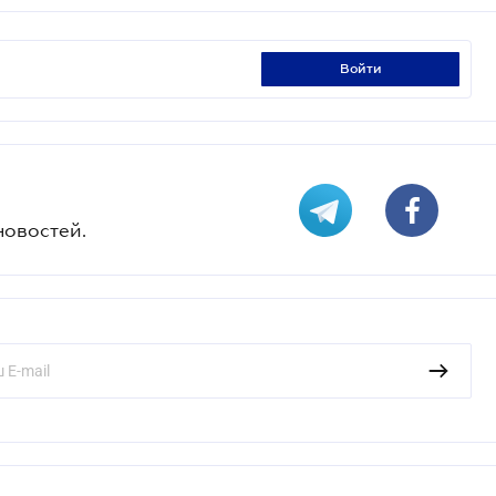
войти
новостей.