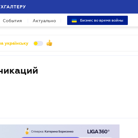
УХГАЛТЕРУ
События
Актуально
Бизнес во время войны
а українську
уникаций