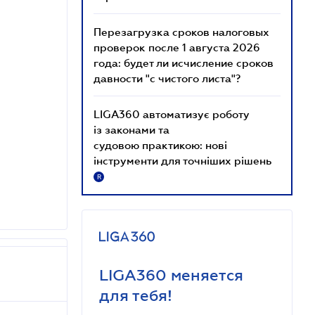
Перезагрузка сроков налоговых
проверок после 1 августа 2026
года: будет ли исчисление сроков
давности "с чистого листа"?
LIGA360 автоматизує роботу
із законами та
судовою практикою: нові
інструменти для точніших рішень
R
LIGA360 меняется
для тебя!