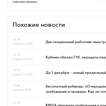
событиях бизнеса
Похожие новости
10.14
Дистанционный работник-иностр
7 августа 2026
12.12
Кабмин обязал ГНС передать пер
6 августа 2026
10.10
До 1 декабря - новый предельны
5 августа 2026
13.48
Бесплатный вебинар: «Очередные
16 июля 2026
требования и правила. Как не по
12.28
КМДА обновила требования к кр