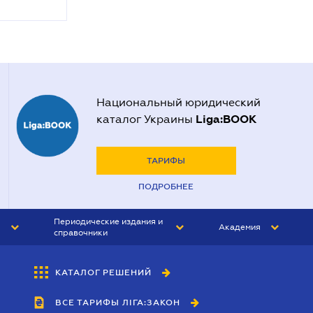
Национальный юридический
Liga:BOOK
каталог Украины
ТАРИФЫ
ПОДРОБНЕЕ
Периодические издания и
Академия
справочники
ЮРИСТ&ЗАКОН
АКАДЕМИЯ ЛІГА:ЗАКОН
КАТАЛОГ РЕШЕНИЙ
БУХГАЛТЕР&ЗАКОН
ВСЕ ТАРИФЫ ЛІГА:ЗАКОН
ВЕСТНИК МСФО