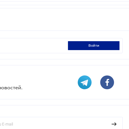
войти
новостей.