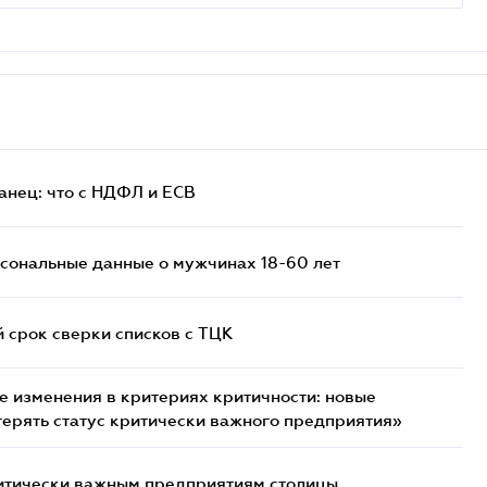
анец: что с НДФЛ и ЕСВ
сональные данные о мужчинах 18-60 лет
й срок сверки списков c ТЦК
 изменения в критериях критичности: новые
терять статус критически важного предприятия»
итически важным предприятиям столицы