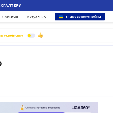
УХГАЛТЕРУ
События
Актуально
Бизнес во время войны
а українську
О