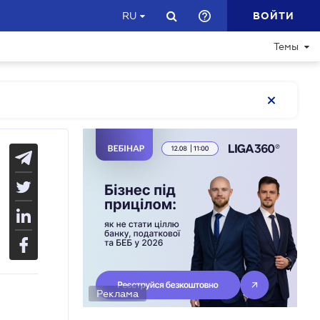
ВОЙТИ
RU
Темы
Реклама