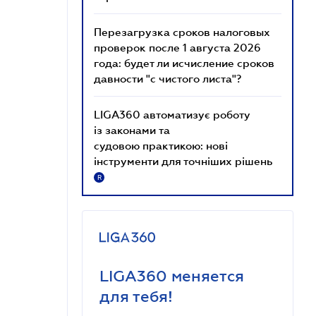
Перезагрузка сроков налоговых
проверок после 1 августа 2026
года: будет ли исчисление сроков
давности "с чистого листа"?
LIGA360 автоматизує роботу
із законами та
судовою практикою: нові
інструменти для точніших рішень
R
LIGA360 меняется
для тебя!