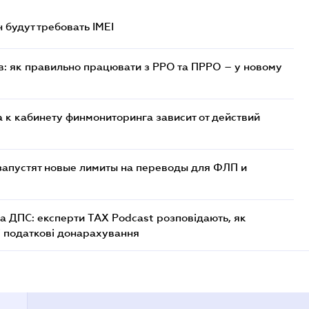
н будут требовать IMEI
в: як правильно працювати з РРО та ПРРО – у новому
 к кабинету финмониторинга зависит от действий
 запустят новые лимиты на переводы для ФЛП и
а ДПС: експерти TAX Podcast розповідають, як
і податкові донарахування