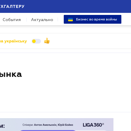
УХГАЛТЕРУ
События
Актуально
Бизнес во время войны
а українську
рынка