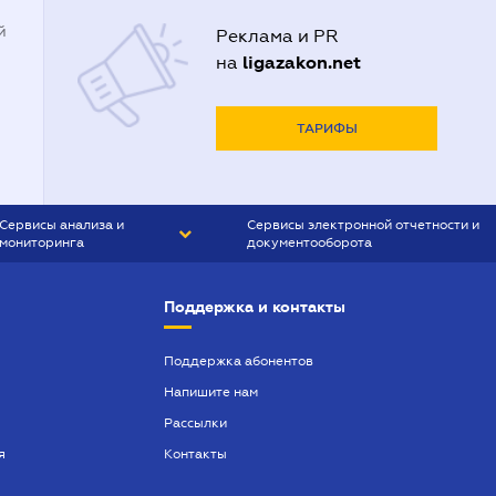
й
Реклама и PR
ligazakon.net
на
ТАРИФЫ
Сервисы анализа и
Сервисы электронной отчетности и
мониторинга
документооборота
CONTR AGENT
Liga:REPORT
Поддержка и контакты
SMS-МАЯК
VERDICTUM
Поддержка абонентов
Напишите нам
SEMANTRUM
Рассылки
SMS-МАЯК ИПОТЕКА
я
Контакты