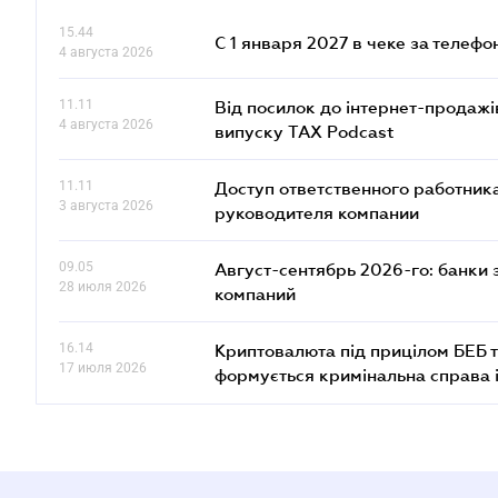
15.44
С 1 января 2027 в чеке за телефо
4 августа 2026
11.11
Від посилок до інтернет-продажі
4 августа 2026
випуску TAX Podcast
11.11
Доступ ответственного работника
3 августа 2026
руководителя компании
09.05
Август-сентябрь 2026-го: банки
28 июля 2026
компаний
16.14
Криптовалюта під прицілом БЕБ т
17 июля 2026
формується кримінальна справа 