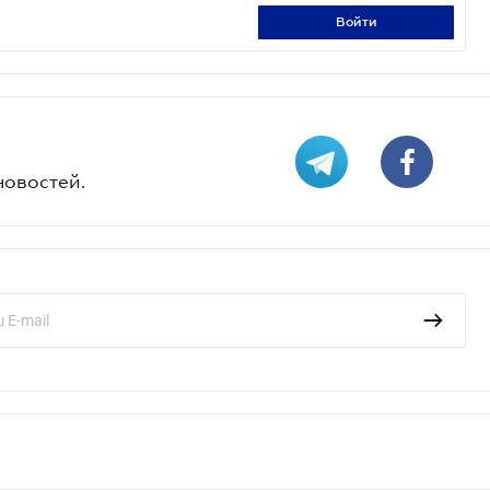
войти
новостей.