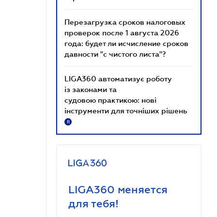
Перезагрузка сроков налоговых
проверок после 1 августа 2026
года: будет ли исчисление сроков
давности "с чистого листа"?
LIGA360 автоматизує роботу
із законами та
судовою практикою: нові
інструменти для точніших рішень
R
LIGA360 меняется
для тебя!