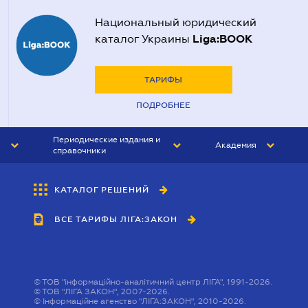
Национальный юридический
Liga:BOOK
каталог Украины
ТАРИФЫ
ПОДРОБНЕЕ
Периодические издания и
Академия
справочники
ЮРИСТ&ЗАКОН
АКАДЕМИЯ ЛІГА:ЗАКОН
КАТАЛОГ РЕШЕНИЙ
БУХГАЛТЕР&ЗАКОН
ВСЕ ТАРИФЫ ЛІГА:ЗАКОН
ВЕСТНИК МСФО
ИНТЕРБУХ
ЛИЧНЫЙ ЭКСПЕРТ
©
ТОВ "інформаційно-аналітичний центр ЛІГА", 1991-2026.
©
ТОВ "ЛІГА ЗАКОН", 2007-2026.
©
Інформаційне агенство "ЛІГА:ЗАКОН", 2010-2026.