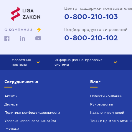
Центр поддержки пользователе
0-800-210-103
Подбор продуктов и решений
О КОМПАНИИ
0-800-210-102
Новостные
Информационно-правовые
порталы
системы
ЮРЛИГА
Право Украины
Сотрудничество
Блог
БИЗНЕС
ГРАНД
БУХГАЛТЕР.ua
ПРАЙМ
Агенты
Новости компании
Дилеры
Руководства
БУХГАЛТЕР ПРОФ
Политика конфиденциальности
Каталоги компаний
ЮРИСТ ПРОФ
Условия использования сайта
Темы в центре внимани
ЮРИСТ
Реклама