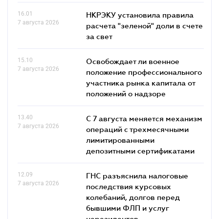
16.01
НКРЭКУ установила правила
7 августа 2026
расчета "зеленой" доли в счете
за свет
15.10
Освобождает ли военное
7 августа 2026
положение профессионального
участника рынка капитала от
положений о надзоре
13.40
С 7 августа меняется механизм
7 августа 2026
операций с трехмесячными
лимитированными
депозитными сертификатами
12.09
ГНС разъяснила налоговые
7 августа 2026
последствия курсовых
колебаний, долгов перед
бывшими ФЛП и услуг
нерезидентов