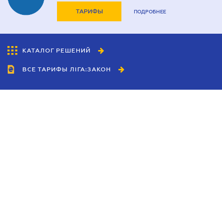
ТАРИФЫ
ПОДРОБНЕЕ
КАТАЛОГ РЕШЕНИЙ
ВСЕ ТАРИФЫ ЛІГА:ЗАКОН
Сотрудничество
Агенты
Дилеры
Политика
конфиденциальности
Условия использования
сайта
Реклама
Блог