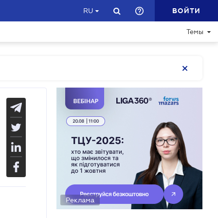
ВОЙТИ
RU
Темы
Реклама