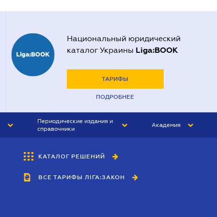
Национальный юридический
Liga:BOOK
каталог Украины
ТАРИФЫ
ПОДРОБНЕЕ
Периодические издания и
Академия
справочники
ЮРИСТ&ЗАКОН
АКАДЕМИЯ ЛІГА:ЗАКОН
КАТАЛОГ РЕШЕНИЙ
БУХГАЛТЕР&ЗАКОН
ВСЕ ТАРИФЫ ЛІГА:ЗАКОН
ВЕСТНИК МСФО
ИНТЕРБУХ
ЛИЧНЫЙ ЭКСПЕРТ