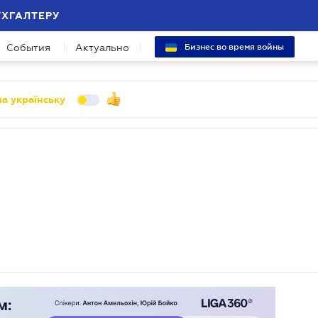
УХГАЛТЕРУ
События
Актуально
Бизнес во время войны
а українську