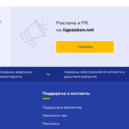
й
Реклама и PR
ligazakon.net
на
ТАРИФЫ
Сервисы анализа и
Сервисы электронной отчетности и
мониторинга
документооборота
CONTR AGENT
Liga:REPORT
Поддержка и контакты
SMS-МАЯК
VERDICTUM
Поддержка абонентов
Напишите нам
SEMANTRUM
Рассылки
SMS-МАЯК ИПОТЕКА