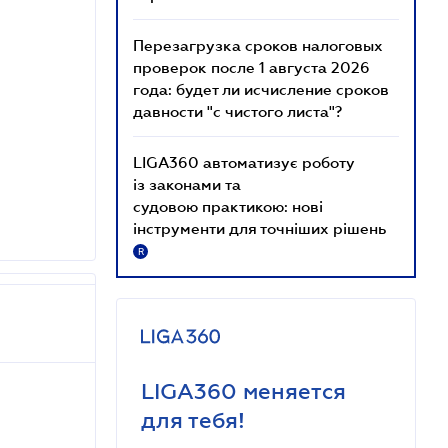
Перезагрузка сроков налоговых
проверок после 1 августа 2026
года: будет ли исчисление сроков
давности "с чистого листа"?
LIGA360 автоматизує роботу
із законами та
судовою практикою: нові
інструменти для точніших рішень
R
LIGA360 меняется
для тебя!