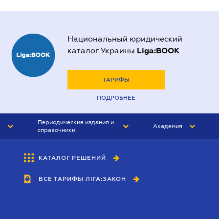
Национальный юридический
Liga:BOOK
каталог Украины
ТАРИФЫ
ПОДРОБНЕЕ
Периодические издания и
Академия
справочники
ЮРИСТ&ЗАКОН
АКАДЕМИЯ ЛІГА:ЗАКОН
КАТАЛОГ РЕШЕНИЙ
БУХГАЛТЕР&ЗАКОН
ВСЕ ТАРИФЫ ЛІГА:ЗАКОН
ВЕСТНИК МСФО
ИНТЕРБУХ
ЛИЧНЫЙ ЭКСПЕРТ