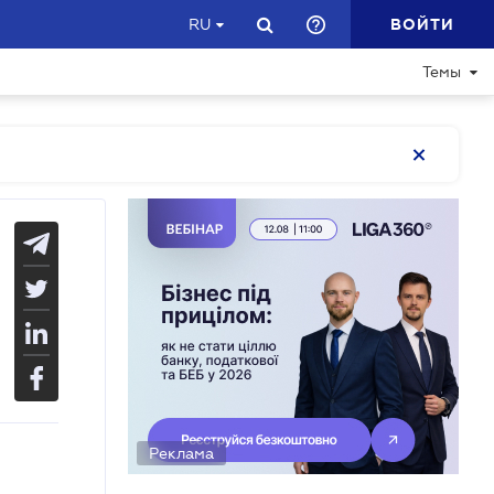
ВОЙТИ
RU
Темы
Реклама