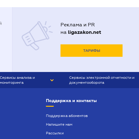
й
Реклама и PR
ligazakon.net
на
ТАРИФЫ
Сервисы анализа и
Сервисы электронной отчетности и
мониторинга
документооборота
CONTR AGENT
Liga:REPORT
Поддержка и контакты
SMS-МАЯК
VERDICTUM
Поддержка абонентов
Напишите нам
SEMANTRUM
Рассылки
SMS-МАЯК ИПОТЕКА