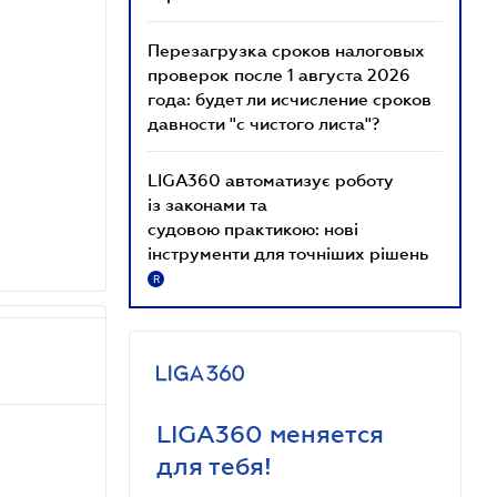
Перезагрузка сроков налоговых
проверок после 1 августа 2026
года: будет ли исчисление сроков
давности "с чистого листа"?
LIGA360 автоматизує роботу
із законами та
судовою практикою: нові
інструменти для точніших рішень
R
LIGA360 меняется
для тебя!