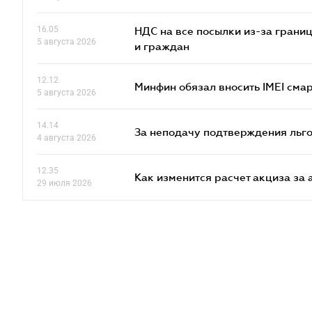
16.05
НДС на все посылки из-за грани
5 августа 2026
и граждан
12.12
Минфин обязал вносить IMEI см
5 августа 2026
14.14
За неподачу подтверждения льго
4 августа 2026
12.35
Как изменится расчет акциза за 
29 июля 2026