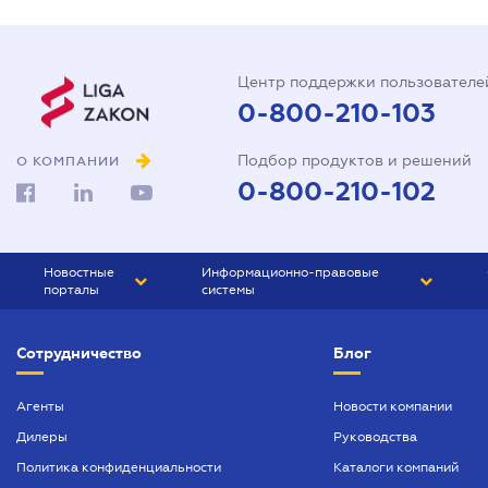
Центр поддержки пользователе
0-800-210-103
Подбор продуктов и решений
О КОМПАНИИ
0-800-210-102
Новостные
Информационно-правовые
порталы
системы
ЮРЛИГА
Право Украины
Сотрудничество
Блог
БИЗНЕС
ГРАНД
БУХГАЛТЕР.ua
ПРАЙМ
Агенты
Новости компании
Дилеры
Руководства
БУХГАЛТЕР ПРОФ
Политика конфиденциальности
Каталоги компаний
ЮРИСТ ПРОФ