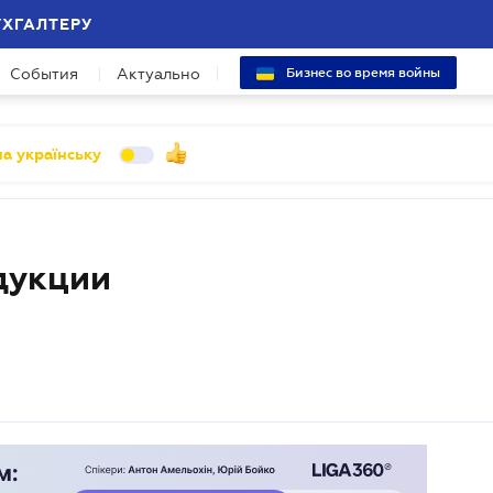
УХГАЛТЕРУ
События
Актуально
Бизнес во время войны
а українську
дукции