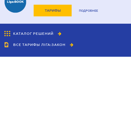
ТАРИФЫ
ПОДРОБНЕЕ
КАТАЛОГ РЕШЕНИЙ
ВСЕ ТАРИФЫ ЛІГА:ЗАКОН
Сотрудничество
Агенты
Дилеры
Политика
конфиденциальности
Условия использования
сайта
Реклама
Блог