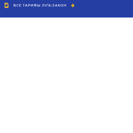
ВСЕ ТАРИФЫ ЛІГА:ЗАКОН
Сотрудничество
Агенты
Дилеры
Политика
конфиденциальности
Условия использования
сайта
Реклама
Блог
Новости компании
Руководства
Каталоги компаний
Темы в центре внимания