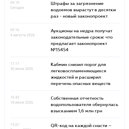
09.10
Штрафы за загрязнение
Сегодня
водоемов вырастут в десятки
раз - новый законопроект
09.16
Аукционы на недра получат
4 августа 2026
законодательные сроки: что
предлагает законопроект
№15454
17.17
Кабмин снизил порог для
30 июня 2026
легковоспламеняющихся
жидкостей и расширил
перечень опасных веществ
10.43
Собственная отчетность
18 июня 2026
водопользователя обернулась
взысканием 1,6 млн грн
15.07
QR-код на каждой снасти –