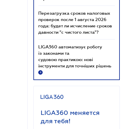
Перезагрузка сроков налоговых
проверок после 1 августа 2026
года: будет ли исчисление сроков
давности "с чистого листа"?
LIGA360 автоматизує роботу
із законами та
судовою практикою: нові
інструменти для точніших рішень
R
LIGA360 меняется
для тебя!