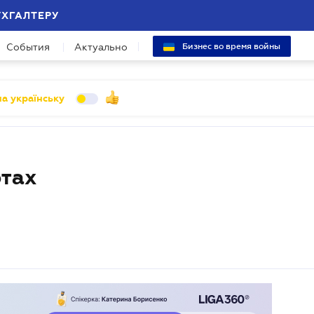
УХГАЛТЕРУ
События
Актуально
Бизнес во время войны
а українську
ртах