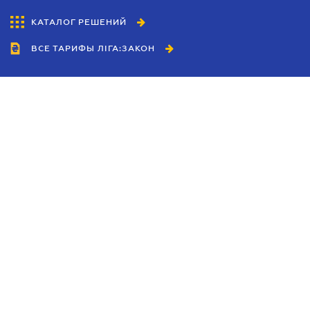
КАТАЛОГ РЕШЕНИЙ
ВСЕ ТАРИФЫ ЛІГА:ЗАКОН
Сотрудничество
Агенты
Дилеры
Политика
конфиденциальности
Условия использования
сайта
Реклама
Блог
Новости компании
Руководства
Каталоги компаний