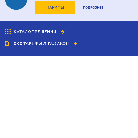
ТАРИФЫ
ПОДРОБНЕЕ
КАТАЛОГ РЕШЕНИЙ
ВСЕ ТАРИФЫ ЛІГА:ЗАКОН
Сотрудничество
Агенты
Дилеры
Политика
конфиденциальности
Условия использования
сайта
Реклама
Блог