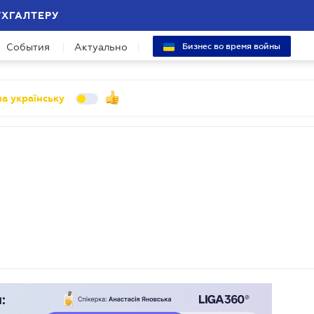
УХГАЛТЕРУ
События
Актуально
Бизнес во время войны
а українську