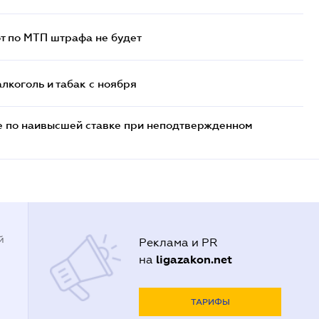
т по МТП штрафа не будет
алкоголь и табак с ноября
е по наивысшей ставке при неподтвержденном
й
Реклама и PR
ligazakon.net
на
ТАРИФЫ