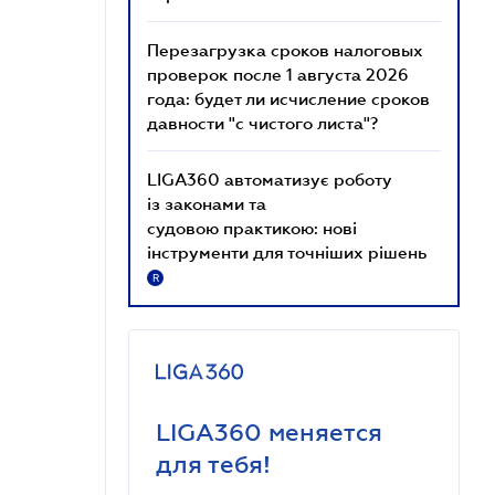
Перезагрузка сроков налоговых
проверок после 1 августа 2026
года: будет ли исчисление сроков
давности "с чистого листа"?
LIGA360 автоматизує роботу
із законами та
судовою практикою: нові
інструменти для точніших рішень
R
LIGA360 меняется
для тебя!