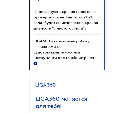
Перезагрузка сроков налоговых
проверок после 1 августа 2026
года: будет ли исчисление сроков
давности "с чистого листа"?
LIGA360 автоматизує роботу
із законами та
судовою практикою: нові
інструменти для точніших рішень
R
LIGA360 меняется
для тебя!