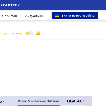
УХГАЛТЕРУ
События
Актуально
Бизнес во время войны
а українську