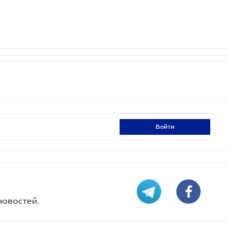
войти
новостей.