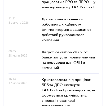
працювати з РРО та ПРРО – у
новому випуску TAX Podcast
11.11
Доступ ответственного
3 августа 2026
работника к кабинету
финмониторинга зависит от
действий руководителя
компании
09.05
Август-сентябрь 2026-го:
28 июля 2026
банки запустят новые лимиты
на переводы для ФЛП и
компаний
16.14
Криптовалюта під прицілом
17 июля 2026
БЕБ та ДПС: експерти
TAX Podcast розповідають, як
формується кримінальна
справа і податкові
донарахування