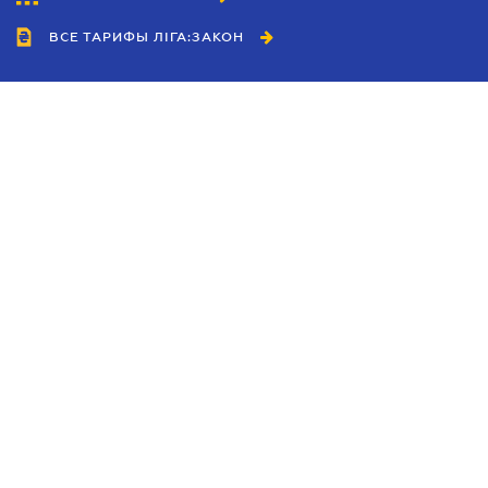
ВСЕ ТАРИФЫ ЛІГА:ЗАКОН
Сотрудничество
Агенты
Дилеры
Политика
конфиденциальности
Условия использования
сайта
Реклама
Блог
Новости компании
Руководства
Каталоги компаний
Темы в центре внимания