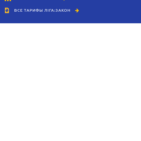
ВСЕ ТАРИФЫ ЛІГА:ЗАКОН
Сотрудничество
Агенты
Дилеры
Политика
конфиденциальности
Условия использования
сайта
Реклама
Блог
Новости компании
Руководства
Каталоги компаний
Темы в центре внимания