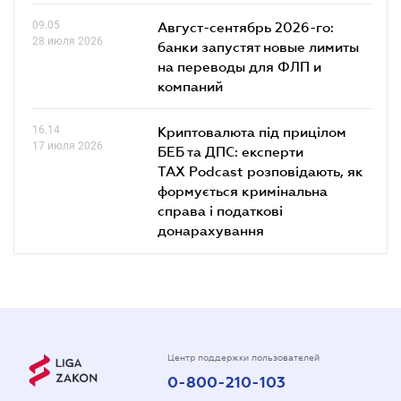
09.05
Август-сентябрь 2026-го:
28 июля 2026
банки запустят новые лимиты
на переводы для ФЛП и
компаний
16.14
Криптовалюта під прицілом
17 июля 2026
БЕБ та ДПС: експерти
TAX Podcast розповідають, як
формується кримінальна
справа і податкові
донарахування
Центр поддержки пользователей
0-800-210-103