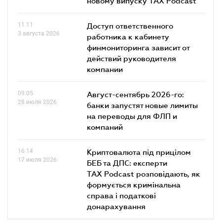
новому випуску TAX Podcast
11.11
Доступ ответственного
3 августа 2026
работника к кабинету
финмониторинга зависит от
действий руководителя
компании
09.05
Август-сентябрь 2026-го:
28 июля 2026
банки запустят новые лимиты
на переводы для ФЛП и
компаний
16.14
Криптовалюта під прицілом
17 июля 2026
БЕБ та ДПС: експерти
TAX Podcast розповідають, як
формується кримінальна
справа і податкові
донарахування