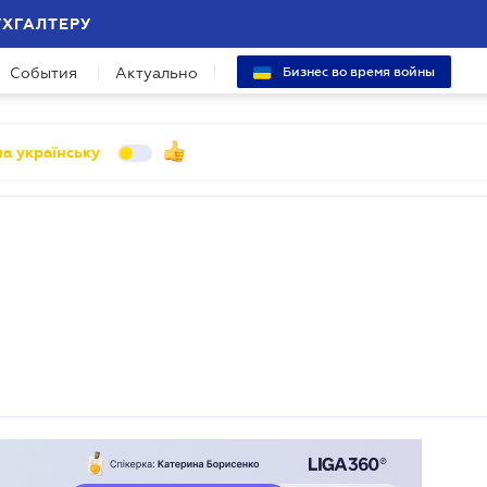
УХГАЛТЕРУ
События
Актуально
Бизнес во время войны
а українську