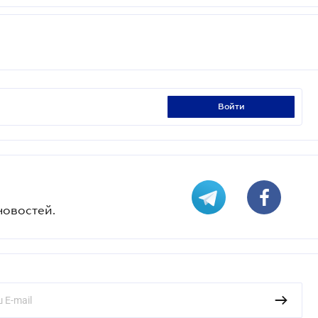
войти
новостей.