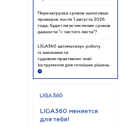
Перезагрузка сроков налоговых
проверок после 1 августа 2026
года: будет ли исчисление сроков
давности "с чистого листа"?
LIGA360 автоматизує роботу
із законами та
судовою практикою: нові
інструменти для точніших рішень
R
LIGA360 меняется
для тебя!