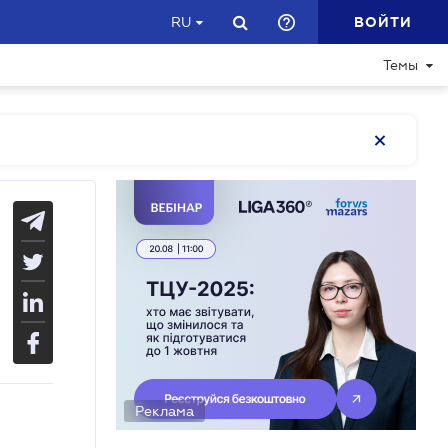
ВОЙТИ
RU
Темы
Реклама