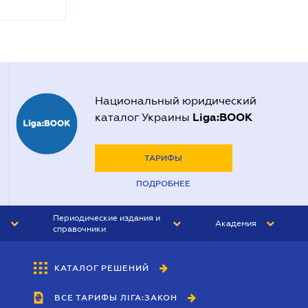
Национальный юридический
Liga:BOOK
каталог Украины
ТАРИФЫ
ПОДРОБНЕЕ
Периодические издания и
Академия
справочники
ЮРИСТ&ЗАКОН
АКАДЕМИЯ ЛІГА:ЗАКОН
КАТАЛОГ РЕШЕНИЙ
БУХГАЛТЕР&ЗАКОН
ВСЕ ТАРИФЫ ЛІГА:ЗАКОН
ВЕСТНИК МСФО