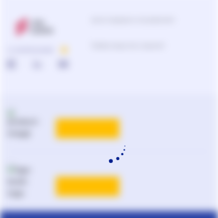
Центр поддержки пользователей
0-800-210-103
О КОМПАНИИ
Подбор продуктов и решений
0-800-210-102
Реклама и PR
на
ligazakon.net
ТАРИФЫ
Национальный юридический
каталог Украины
Liga:BOOK