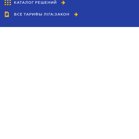
КАТАЛОГ РЕШЕНИЙ
ВСЕ ТАРИФЫ ЛІГА:ЗАКОН
Сотрудничество
Агенты
Дилеры
Политика
конфиденциальности
Условия использования
сайта
Реклама
Блог
Новости компании
Руководства
Каталоги компаний