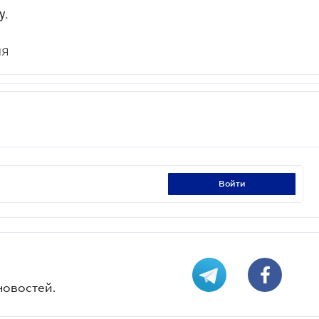
у.
ИЯ
войти
новостей.