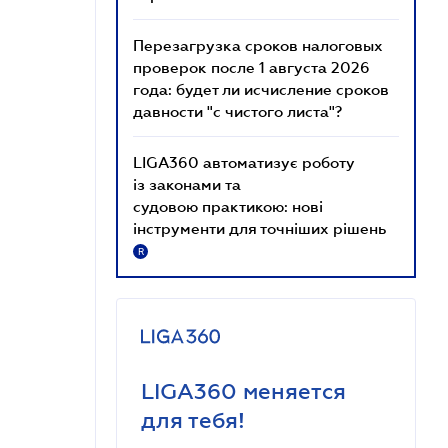
Перезагрузка сроков налоговых
проверок после 1 августа 2026
года: будет ли исчисление сроков
давности "с чистого листа"?
LIGA360 автоматизує роботу
із законами та
судовою практикою: нові
інструменти для точніших рішень
R
LIGA360 меняется
для тебя!