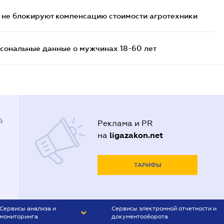
 не блокируют компенсацию стоимости агротехники
сональные данные о мужчинах 18-60 лет
й
Реклама и PR
ligazakon.net
на
ТАРИФЫ
Сервисы анализа и
Сервисы электронной отчетности и
мониторинга
документооборота