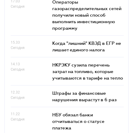
17.03
Операторы
Сегодня
газораспределительных сетей
получили новый способ
выполнить инвестиционную
программу
15.33
Когда "лишний" КВЭД в ЕГР не
Сегодня
лишает единого налога
14.13
НКРЭКУ сузила перечень
Сегодня
затрат на топливо, которые
учитываются в тарифе на тепло
12.32
Штрафы за финансовые
Сегодня
нарушения вырастут в 6 раз
11.22
НБУ обязал банки
Сегодня
отчитываться о статусе
платежа