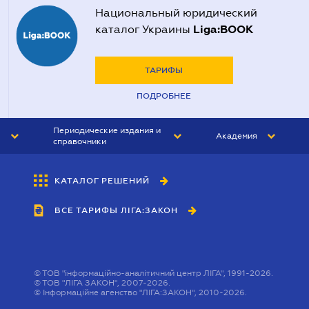
Национальный юридический
Liga:BOOK
каталог Украины
ТАРИФЫ
ПОДРОБНЕЕ
Периодические издания и
Академия
справочники
ЮРИСТ&ЗАКОН
АКАДЕМИЯ ЛІГА:ЗАКОН
КАТАЛОГ РЕШЕНИЙ
БУХГАЛТЕР&ЗАКОН
ВСЕ ТАРИФЫ ЛІГА:ЗАКОН
ВЕСТНИК МСФО
ИНТЕРБУХ
ЛИЧНЫЙ ЭКСПЕРТ
©
ТОВ "інформаційно-аналітичний центр ЛІГА", 1991-2026.
©
ТОВ "ЛІГА ЗАКОН", 2007-2026.
©
Інформаційне агенство "ЛІГА:ЗАКОН", 2010-2026.