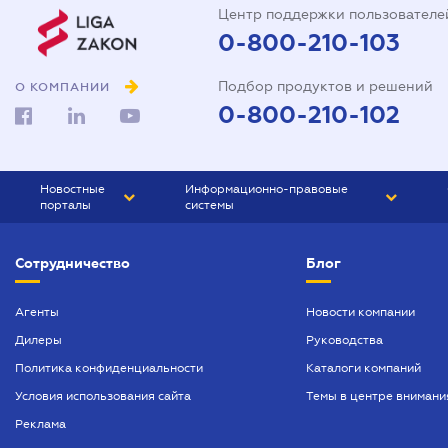
Центр поддержки пользователе
0-800-210-103
Подбор продуктов и решений
О КОМПАНИИ
0-800-210-102
Новостные
Информационно-правовые
порталы
системы
ЮРЛИГА
Право Украины
Сотрудничество
Блог
БИЗНЕС
ГРАНД
БУХГАЛТЕР.ua
ПРАЙМ
Агенты
Новости компании
Дилеры
Руководства
БУХГАЛТЕР ПРОФ
Политика конфиденциальности
Каталоги компаний
ЮРИСТ ПРОФ
Условия использования сайта
Темы в центре внимани
ЮРИСТ
Реклама
ПІДПРИЄМЕЦЬ