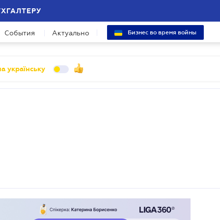
УХГАЛТЕРУ
События
Актуально
Бизнес во время войны
а українську