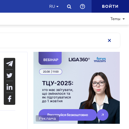
ВОЙТИ
RU
Темы
Реклама