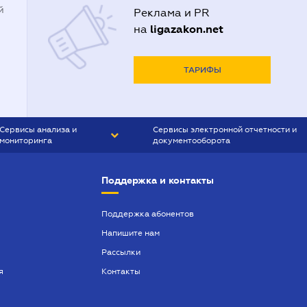
й
Реклама и PR
ligazakon.net
на
ТАРИФЫ
Сервисы анализа и
Сервисы электронной отчетности и
мониторинга
документооборота
CONTR AGENT
Liga:REPORT
Поддержка и контакты
SMS-МАЯК
VERDICTUM
Поддержка абонентов
Напишите нам
SEMANTRUM
Рассылки
SMS-МАЯК ИПОТЕКА
я
Контакты