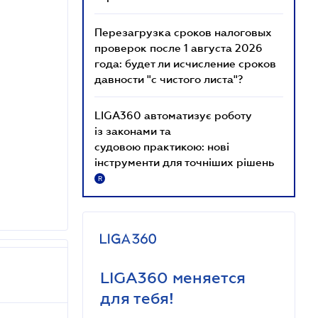
Перезагрузка сроков налоговых
проверок после 1 августа 2026
года: будет ли исчисление сроков
давности "с чистого листа"?
LIGA360 автоматизує роботу
із законами та
судовою практикою: нові
інструменти для точніших рішень
R
LIGA360 меняется
для тебя!