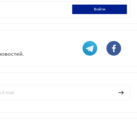
войти
новостей.