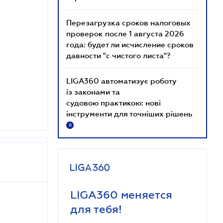
Перезагрузка сроков налоговых
проверок после 1 августа 2026
года: будет ли исчисление сроков
давности "с чистого листа"?
LIGA360 автоматизує роботу
із законами та
судовою практикою: нові
інструменти для точніших рішень
R
LIGA360 меняется
для тебя!