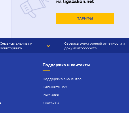
ligazakon.net
на
ТАРИФЫ
Сервисы анализа и
Сервисы электронной отчетности и
мониторинга
документооборота
CONTR AGENT
Liga:REPORT
Поддержка и контакты
SMS-МАЯК
VERDICTUM
Поддержка абонентов
Напишите нам
SEMANTRUM
Рассылки
SMS-МАЯК ИПОТЕКА
я
Контакты