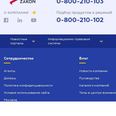
0-800-210-103
Подбор продуктов и решений
О КОМПАНИИ
0-800-210-102
Новостные
Информационно-правовые
порталы
системы
ЮРЛИГА
Право Украины
Сотрудничество
Блог
БИЗНЕС
ГРАНД
БУХГАЛТЕР.ua
ПРАЙМ
Агенты
Новости компании
Дилеры
Руководства
БУХГАЛТЕР ПРОФ
Политика конфиденциальности
Каталоги компаний
ЮРИСТ ПРОФ
Условия использования сайта
Темы в центре внимани
ЮРИСТ
Реклама
ПІДПРИЄМЕЦЬ