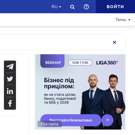
ВОЙТИ
RU
Темы
Реклама