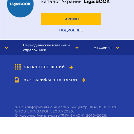
Liga:BOOK
каталог Украины
ТАРИФЫ
ПОДРОБНЕЕ
Периодические издания и
Академия
справочники
ЮРИСТ&ЗАКОН
АКАДЕМИЯ ЛІГА:ЗАКОН
КАТАЛОГ РЕШЕНИЙ
БУХГАЛТЕР&ЗАКОН
ВСЕ ТАРИФЫ ЛІГА:ЗАКОН
ВЕСТНИК МСФО
ИНТЕРБУХ
ЛИЧНЫЙ ЭКСПЕРТ
©
ТОВ "інформаційно-аналітичний центр ЛІГА", 1991-2026.
©
ТОВ "ЛІГА ЗАКОН", 2007-2026.
©
Інформаційне агенство "ЛІГА:ЗАКОН", 2010-2026.