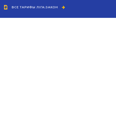
ВСЕ ТАРИФЫ ЛІГА:ЗАКОН
Сотрудничество
Агенты
Дилеры
Политика
конфиденциальности
Условия использования
сайта
Реклама
Блог
Новости компании
Руководства
Каталоги компаний
Темы в центре внимания