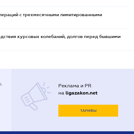
 операций с трехмесячными лимитированными
едствия курсовых колебаний, долгов перед бывшими
й
Реклама и PR
ligazakon.net
на
ТАРИФЫ