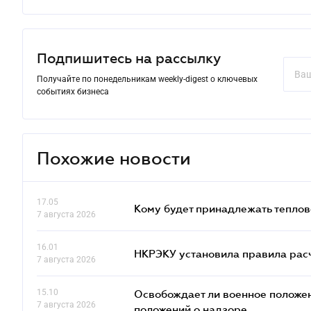
Подпишитесь на рассылку
Получайте по понедельникам weekly-digest о ключевых
событиях бизнеса
Похожие новости
17.05
Кому будет принадлежать теплов
7 августа 2026
16.01
НКРЭКУ установила правила расче
7 августа 2026
15.10
Освобождает ли военное положен
7 августа 2026
положений о надзоре