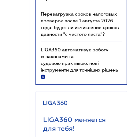
Перезагрузка сроков налоговых
проверок после 1 августа 2026
года: будет ли исчисление сроков
давности "с чистого листа"?
LIGA360 автоматизує роботу
із законами та
судовою практикою: нові
інструменти для точніших рішень
R
LIGA360 меняется
для тебя!