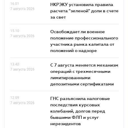
16.01
НКРЭКУ установила правила
7 августа 2026
расчета "зеленой" доли в счете
за свет
15.10
Освобождает ли военное
7 августа 2026
положение профессионального
участника рынка капитала от
положений о надзоре
13.40
С 7 августа меняется механизм
7 августа 2026
операций с трехмесячными
лимитированными
депозитными сертификатами
12.09
ГНС разъяснила налоговые
7 августа 2026
последствия курсовых
колебаний, долгов перед
бывшими ФЛП и услуг
нерезидентов