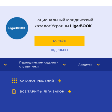
Национальный юридический
Liga:BOOK
каталог Украины
ТАРИФЫ
ПОДРОБНЕЕ
Периодические издания и
Академия
справочники
ЮРИСТ&ЗАКОН
АКАДЕМИЯ ЛІГА:ЗАКОН
КАТАЛОГ РЕШЕНИЙ
БУХГАЛТЕР&ЗАКОН
ВСЕ ТАРИФЫ ЛІГА:ЗАКОН
ВЕСТНИК МСФО
ИНТЕРБУХ
ЛИЧНЫЙ ЭКСПЕРТ