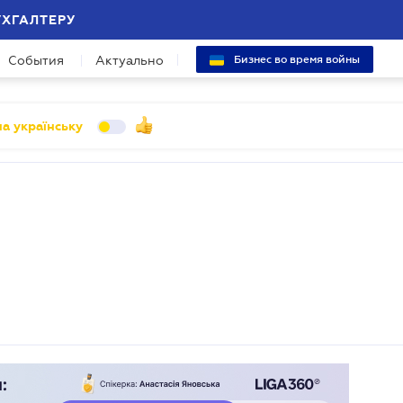
УХГАЛТЕРУ
События
Актуально
Бизнес во время войны
а українську