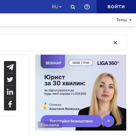
ВОЙТИ
RU
Темы
Реклама