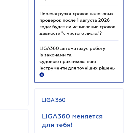
Перезагрузка сроков налоговых
проверок после 1 августа 2026
года: будет ли исчисление сроков
давности "с чистого листа"?
LIGA360 автоматизує роботу
із законами та
судовою практикою: нові
інструменти для точніших рішень
R
LIGA360 меняется
для тебя!