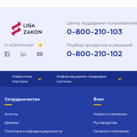
Центр поддержки пользователе
0-800-210-103
Подбор продуктов и решений
О КОМПАНИИ
0-800-210-102
Новостные
Информационно-правовые
порталы
системы
ЮРЛИГА
Право Украины
Сотрудничество
Блог
БИЗНЕС
ГРАНД
БУХГАЛТЕР.ua
ПРАЙМ
Агенты
Новости компании
Дилеры
Руководства
БУХГАЛТЕР ПРОФ
Политика конфиденциальности
Каталоги компаний
ЮРИСТ ПРОФ