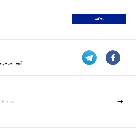
войти
новостей.