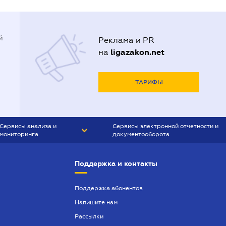
й
Реклама и PR
ligazakon.net
на
ТАРИФЫ
Сервисы анализа и
Сервисы электронной отчетности и
мониторинга
документооборота
CONTR AGENT
Liga:REPORT
Поддержка и контакты
SMS-МАЯК
VERDICTUM
Поддержка абонентов
Напишите нам
SEMANTRUM
Рассылки
SMS-МАЯК ИПОТЕКА