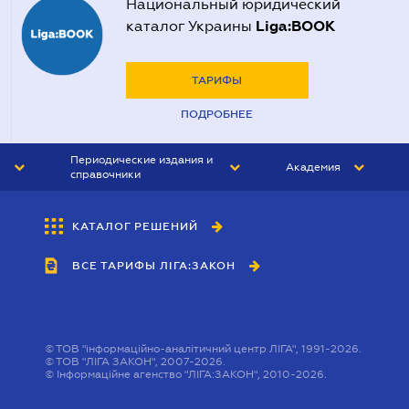
Национальный юридический
Liga:BOOK
каталог Украины
ТАРИФЫ
ПОДРОБНЕЕ
Периодические издания и
Академия
справочники
ЮРИСТ&ЗАКОН
АКАДЕМИЯ ЛІГА:ЗАКОН
КАТАЛОГ РЕШЕНИЙ
БУХГАЛТЕР&ЗАКОН
ВСЕ ТАРИФЫ ЛІГА:ЗАКОН
ВЕСТНИК МСФО
ИНТЕРБУХ
ЛИЧНЫЙ ЭКСПЕРТ
©
ТОВ "інформаційно-аналітичний центр ЛІГА", 1991-2026.
©
ТОВ "ЛІГА ЗАКОН", 2007-2026.
©
Інформаційне агенство "ЛІГА:ЗАКОН", 2010-2026.