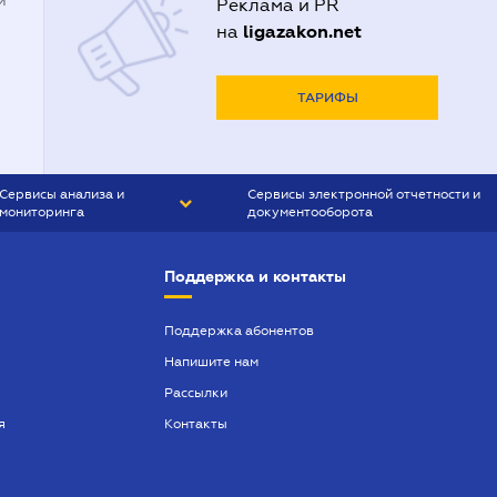
й
Реклама и PR
ligazakon.net
на
ТАРИФЫ
Сервисы анализа и
Сервисы электронной отчетности и
мониторинга
документооборота
CONTR AGENT
Liga:REPORT
Поддержка и контакты
SMS-МАЯК
VERDICTUM
Поддержка абонентов
Напишите нам
SEMANTRUM
Рассылки
SMS-МАЯК ИПОТЕКА
я
Контакты