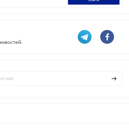
войти
новостей.