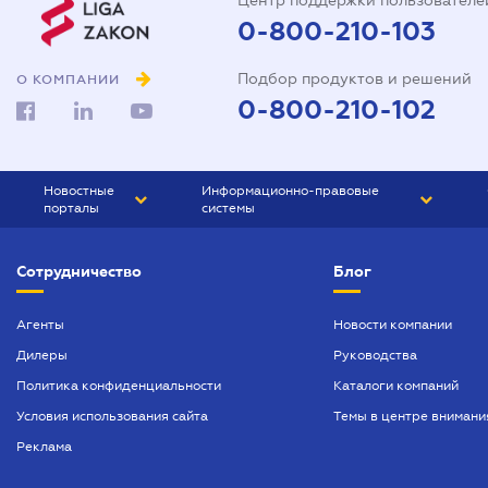
Центр поддержки пользователе
0-800-210-103
Подбор продуктов и решений
О КОМПАНИИ
0-800-210-102
Новостные
Информационно-правовые
порталы
системы
ЮРЛИГА
Право Украины
Сотрудничество
Блог
БИЗНЕС
ГРАНД
БУХГАЛТЕР.ua
ПРАЙМ
Агенты
Новости компании
Дилеры
Руководства
БУХГАЛТЕР ПРОФ
Политика конфиденциальности
Каталоги компаний
ЮРИСТ ПРОФ
Условия использования сайта
Темы в центре внимани
ЮРИСТ
Реклама
ПІДПРИЄМЕЦЬ