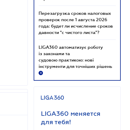
Перезагрузка сроков налоговых
проверок после 1 августа 2026
года: будет ли исчисление сроков
давности "с чистого листа"?
LIGA360 автоматизує роботу
із законами та
судовою практикою: нові
інструменти для точніших рішень
R
LIGA360 меняется
для тебя!