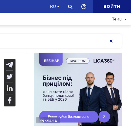
ВОЙТИ
RU
Темы
Реклама