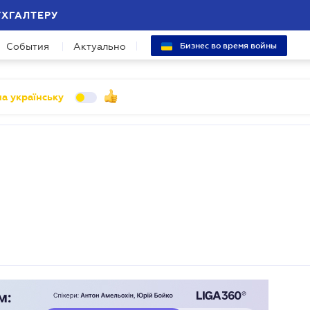
УХГАЛТЕРУ
События
Актуально
Бизнес во время войны
а українську