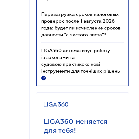
Перезагрузка сроков налоговых
проверок после 1 августа 2026
года: будет ли исчисление сроков
давности "с чистого листа"?
LIGA360 автоматизує роботу
із законами та
судовою практикою: нові
інструменти для точніших рішень
R
LIGA360 меняется
для тебя!