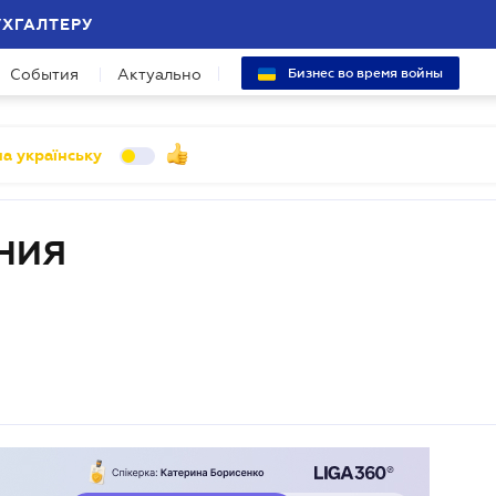
УХГАЛТЕРУ
События
Актуально
Бизнес во время войны
а українську
НИЯ