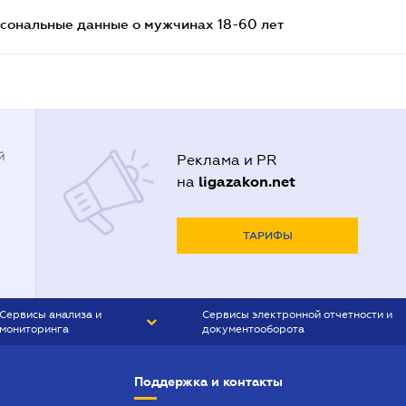
сональные данные о мужчинах 18-60 лет
й
Реклама и PR
ligazakon.net
на
ТАРИФЫ
Сервисы анализа и
Сервисы электронной отчетности и
мониторинга
документооборота
CONTR AGENT
Liga:REPORT
Поддержка и контакты
SMS-МАЯК