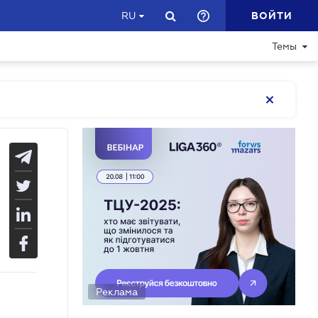
ВОЙТИ
RU
Темы
Реклама