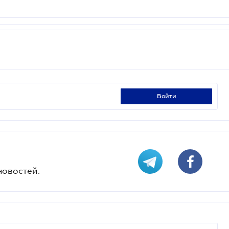
войти
новостей.