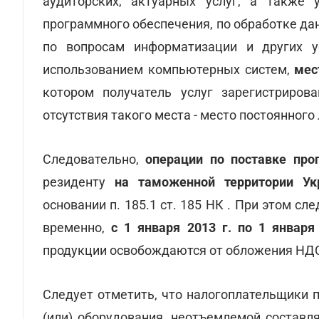
аудиторских, актуарных услуг, а также 
программного обеспечения, по обработке д
по вопросам информатизации и других у
использованием компьютерных систем,
мес
котором получатель услуг зарегистрирова
отсутствия такого места - место постоянног
Следовательно,
операции по поставке про
резиденту
на таможенной территории Ук
основании п. 185.1 ст. 185 НК . При этом сле
временно,
с 1 января 2013 г. по 1 января 
продукции освобождаются от обложения НД
Следует отметить, что налогоплательщики 
(или) оборудования, неотъемлемой составл