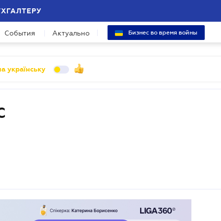
УХГАЛТЕРУ
События
Актуально
Бизнес во время войны
а українську
С