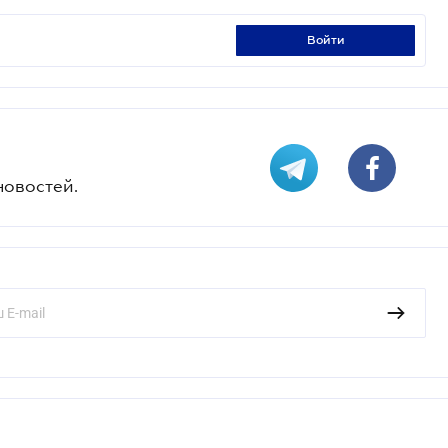
войти
новостей.