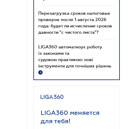
Перезагрузка сроков налоговых
проверок после 1 августа 2026
года: будет ли исчисление сроков
давности "с чистого листа"?
LIGA360 автоматизує роботу
із законами та
судовою практикою: нові
інструменти для точніших рішень
R
LIGA360 меняется
для тебя!