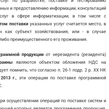
услуг по разработке, поставке и тестированию
анных и предоставлению информации, консультаций
слуг в сфере информатизации, в том числе с
том поставки
указанных услуг считается место, в
н как субъект хозяйствования, или - в случае
о либо преимущественного его проживания.
граммной продукции
от нерезидента (резидента)
раины
являются объектом обложения НДС на
дует помнить, что согласно п. 26-1 подр. 2 р. XX НК
2013 г.
, эти операции по поставке программной
С.
при осуществлении операций по поставке систем и
яющей которых является программная продукция,