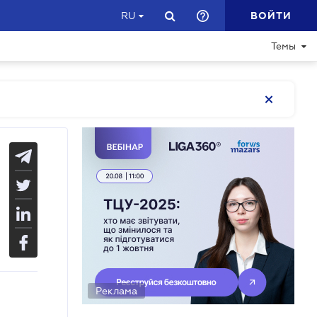
ВОЙТИ
RU
Темы
Реклама