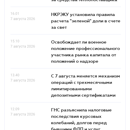
16.01
НКРЭКУ установила правила
7 августа 2026
расчета "зеленой" доли в счете
за свет
15.10
Освобождает ли военное
7 августа 2026
положение профессионального
участника рынка капитала от
положений о надзоре
13.40
С 7 августа меняется механизм
7 августа 2026
операций с трехмесячными
лимитированными
депозитными сертификатами
12.09
ГНС разъяснила налоговые
7 августа 2026
последствия курсовых
колебаний, долгов перед
бывшими ФЛП и услуг