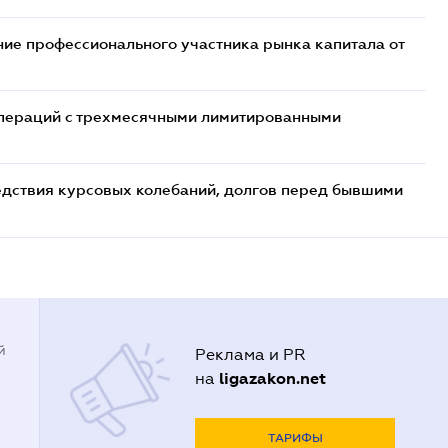
ие профессионального участника рынка капитала от
 операций с трехмесячными лимитированными
едствия курсовых колебаний, долгов перед бывшими
й
Реклама и PR
ligazakon.net
на
ТАРИФЫ