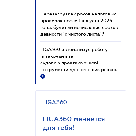
Перезагрузка сроков налоговых
проверок после 1 августа 2026
года: будет ли исчисление сроков
давности "с чистого листа"?
LIGA360 автоматизує роботу
із законами та
судовою практикою: нові
інструменти для точніших рішень
R
LIGA360 меняется
для тебя!