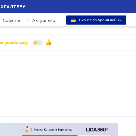
УХГАЛТЕРУ
События
Актуально
Бизнес во время войны
а українську