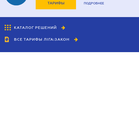
ТАРИФЫ
ПОДРОБНЕЕ
КАТАЛОГ РЕШЕНИЙ
ВСЕ ТАРИФЫ ЛІГА:ЗАКОН
Сотрудничество
Агенты
Дилеры
Политика
конфиденциальности
Условия использования
сайта
Реклама
Блог
Новости компании