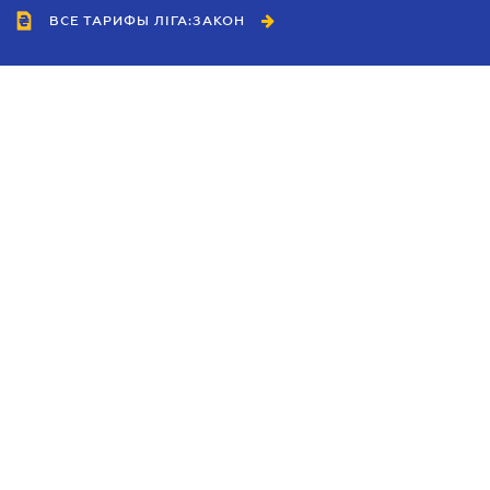
ВСЕ ТАРИФЫ ЛІГА:ЗАКОН
Сотрудничество
Агенты
Дилеры
Политика
конфиденциальности
Условия использования
сайта
Реклама
Блог
Новости компании
Руководства
Каталоги компаний
Темы в центре внимания