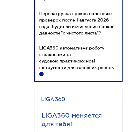
Перезагрузка сроков налоговых
проверок после 1 августа 2026
года: будет ли исчисление сроков
давности "с чистого листа"?
LIGA360 автоматизує роботу
із законами та
судовою практикою: нові
інструменти для точніших рішень
R
LIGA360 меняется
для тебя!