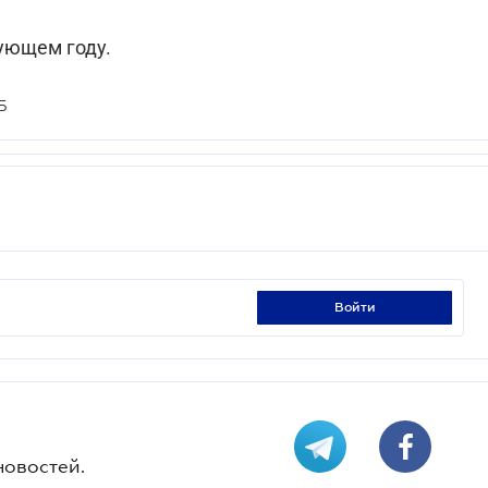
ующем году.
Б
войти
новостей.