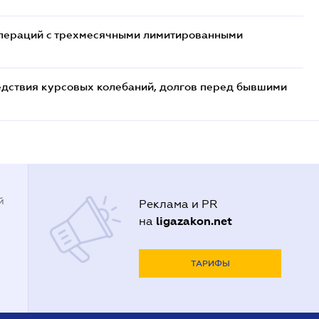
 операций с трехмесячными лимитированными
едствия курсовых колебаний, долгов перед бывшими
й
Реклама и PR
ligazakon.net
на
ТАРИФЫ