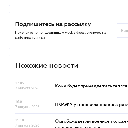
Подпишитесь на рассылку
Получайте по понедельникам weekly-digest о ключевых
событиях бизнеса
Похожие новости
17.05
Кому будет принадлежать теплов
7 августа 2026
16.01
НКРЭКУ установила правила расче
7 августа 2026
15.10
Освобождает ли военное положен
7 августа 2026
положений о надзоре