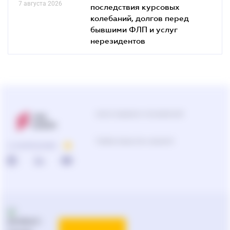
7 августа 2026
последствия курсовых
колебаний, долгов перед
бывшими ФЛП и услуг
нерезидентов
Центр поддержки пользователей
0-800-210-103
О КОМПАНИИ
Подбор продуктов и решений
0-800-210-102
Реклама и PR
на
ligazakon.net